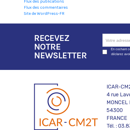
Flux des publications
Flux des commentaires
Site de WordPress-FR
RECEVEZ
RECEVEZ
NOTRE
NOTRE
En cochant ce
NEWSLETTER
déclarez avo
NEWSLETTER
ICAR-CM
4 rue Lavo
MONCEL 
54300
FRANCE
Tél. : 03.