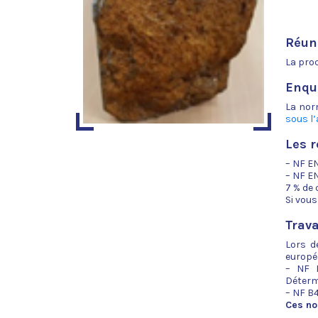
Réun
La proc
Enqu
La nor
sous l’
Les 
– NF EN
– NF EN
7 % de 
Si vou
Trav
Lors d
europée
– NF B
Déterm
– NF B4
Ces no