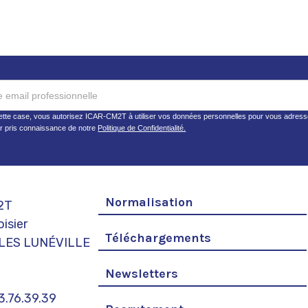
tte case, vous autorisez ICAR-CM2T à utiliser vos données personnelles pour vous adresse
ir pris connaissance de notre
Politique de Confidentialité.
Normalisation
2T
isier
Téléchargements
LES LUNÉVILLE
Newsletters
83.76.39.39