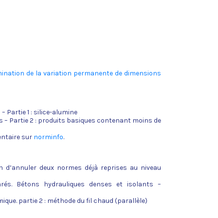
mination de la variation permanente de dimensions
 Partie 1 : silice-alumine
s – Partie 2 : produits basiques contenant moins de
entaire sur
norminfo
.
on d’annuler deux normes déjà reprises au niveau
rés. Bétons hydrauliques denses et isolants –
que. partie 2 : méthode du fil chaud (parallèle)