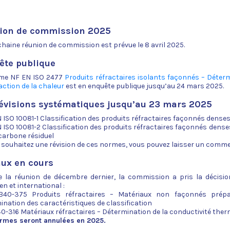
ion de commission 2025
haine réunion de commission est prévue le 8 avril 2025.
ête publique
me NF EN ISO 2477
Produits réfractaires isolants façonnés – Déter
action de la chaleur
est en enquête publique jusqu’au 24 mars 2025.
révisions systématiques jusqu’au 23 mars 2025
 ISO 10081-1 Classification des produits réfractaires façonnés denses –
 ISO 10081-2 Classification des produits réfractaires façonnés dense
carbone résiduel
s souhaitez une révision de ces normes, vous pouvez laisser un comm
aux en cours
e la réunion de décembre dernier, la commission a pris la décisi
n et international :
40-375 Produits réfractaires – Matériaux non façonnés prépa
ination des caractéristiques de classification
0-316 Matériaux réfractaires – Détermination de la conductivité thermi
rmes seront annulées en 2025.