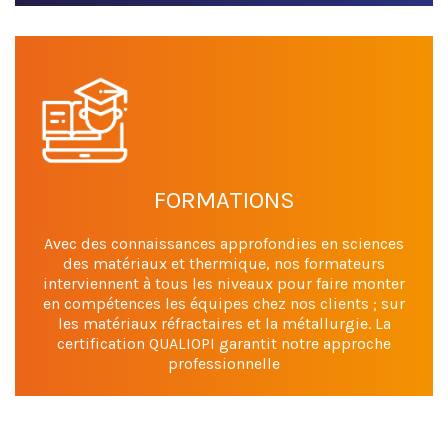
FORMATIONS
Avec des connaissances approfondies en sciences
des matériaux et thermique, nos formateurs
interviennent à tous les niveaux pour faire monter
en compétences les équipes chez nos clients ; sur
les matériaux réfractaires et la métallurgie. La
certification QUALIOPI garantit notre approche
professionnelle