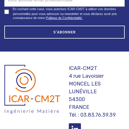
NEWSLETTER
En cochant cette case, vous autorisez ICAR-CM2T à utiliser vos données
personnelles pour vous adresser sa newsletter et vous déclarez avoir pris
connaissance de notre
Politique de Confidentialité.
S'ABONNER
ICAR-CM2T
4 rue Lavoisier
MONCEL LES
LUNÉVILLE
54300
FRANCE
Tél. : 03.83.76.39.39