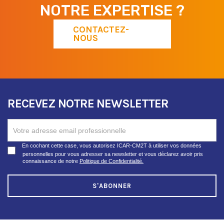
NOTRE EXPERTISE ?
CONTACTEZ-
NOUS
RECEVEZ NOTRE NEWSLETTER
RECEVEZ
NOTRE
NEWSLETTER
En cochant cette case, vous autorisez ICAR-CM2T à utiliser vos données
personnelles pour vous adresser sa newsletter et vous déclarez avoir pris
connaissance de notre
Politique de Confidentialité.
S'ABONNER