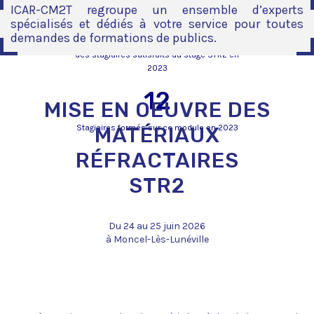
ICAR-CM2T regroupe un ensemble d’experts
85%
spécialisés et dédiés à votre service pour toutes
demandes de formations de publics.
des stagiaires satisfaits du stage STR2 en
2023
12
MISE EN OEUVRE DES
Stagiaires formés sur ce module en 2023
MATÉRIAUX
RÉFRACTAIRES
STR2
Du 24 au 25 juin 2026
à Moncel-Lès-Lunéville